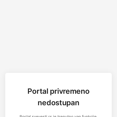
Portal privremeno
nedostupan
Portal svevesti.rs je trenutno van funkcije.