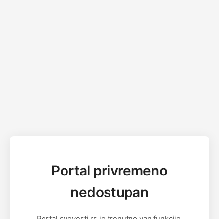
Portal privremeno
nedostupan
Portal svevesti.rs je trenutno van funkcije.