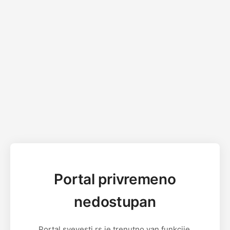
Portal privremeno
nedostupan
Portal svevesti.rs je trenutno van funkcije.