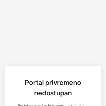
Portal privremeno
nedostupan
Portal svevesti.rs je trenutno van funkcije.