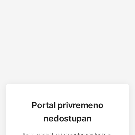
Portal privremeno
nedostupan
Portal svevesti.rs je trenutno van funkcije.