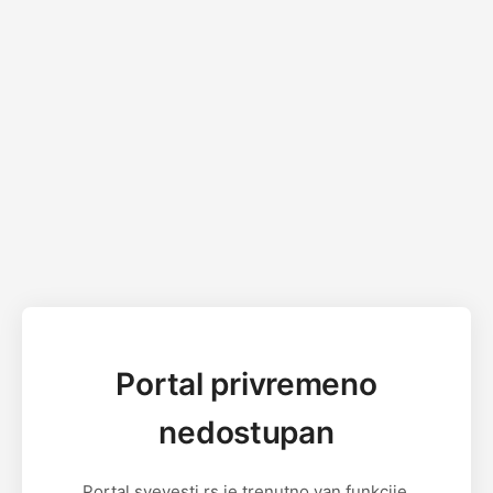
Portal privremeno
nedostupan
Portal svevesti.rs je trenutno van funkcije.