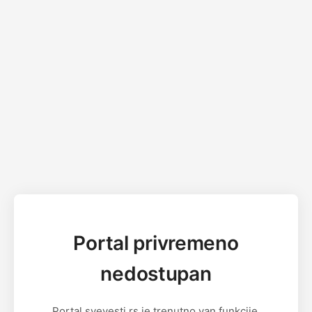
Portal privremeno
nedostupan
Portal svevesti.rs je trenutno van funkcije.