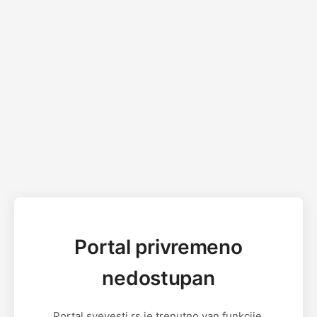
Portal privremeno
nedostupan
Portal svevesti.rs je trenutno van funkcije.