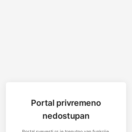
Portal privremeno
nedostupan
Portal svevesti.rs je trenutno van funkcije.