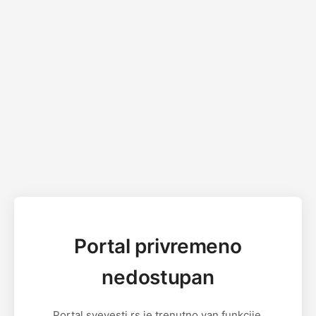
Portal privremeno
nedostupan
Portal svevesti.rs je trenutno van funkcije.