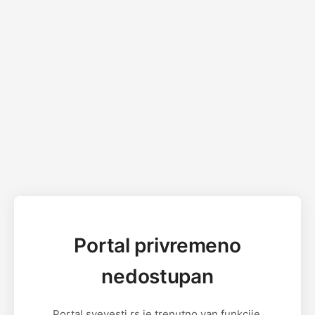
Portal privremeno
nedostupan
Portal svevesti.rs je trenutno van funkcije.