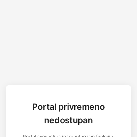
Portal privremeno
nedostupan
Portal svevesti.rs je trenutno van funkcije.