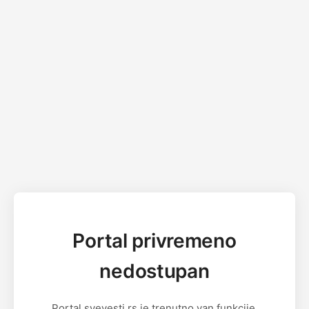
Portal privremeno
nedostupan
Portal svevesti.rs je trenutno van funkcije.