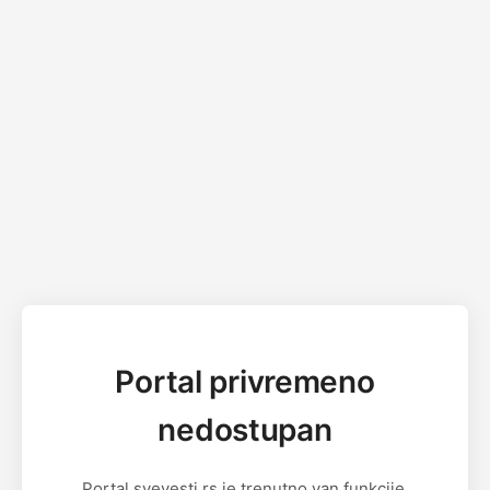
Portal privremeno
nedostupan
Portal svevesti.rs je trenutno van funkcije.