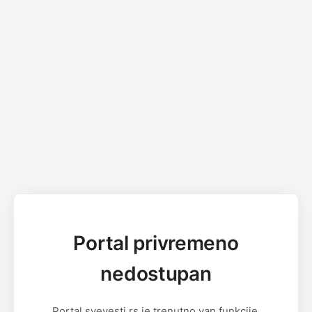
Portal privremeno
nedostupan
Portal svevesti.rs je trenutno van funkcije.