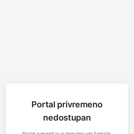
Portal privremeno
nedostupan
Portal svevesti.rs je trenutno van funkcije.