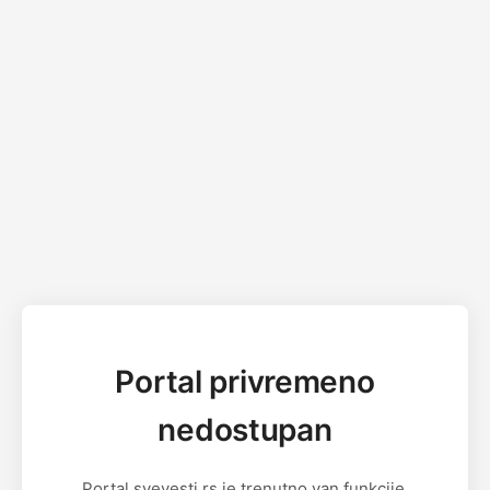
Portal privremeno
nedostupan
Portal svevesti.rs je trenutno van funkcije.