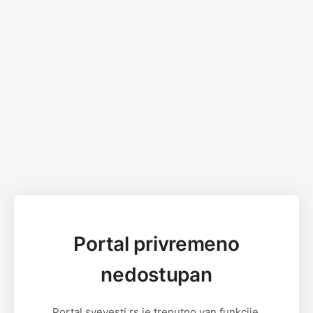
Portal privremeno
nedostupan
Portal svevesti.rs je trenutno van funkcije.