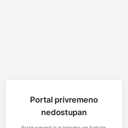
Portal privremeno
nedostupan
Portal svevesti.rs je trenutno van funkcije.