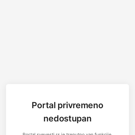
Portal privremeno
nedostupan
Portal svevesti.rs je trenutno van funkcije.