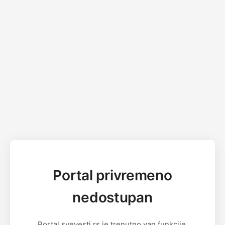
Portal privremeno
nedostupan
Portal svevesti.rs je trenutno van funkcije.