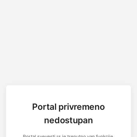
Portal privremeno
nedostupan
Portal svevesti.rs je trenutno van funkcije.