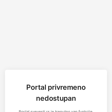
Portal privremeno
nedostupan
Portal svevesti.rs je trenutno van funkcije.