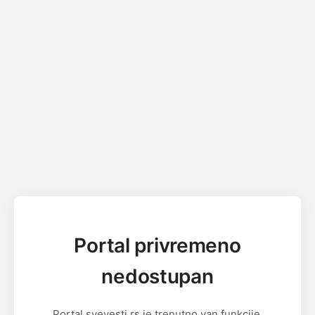
Portal privremeno
nedostupan
Portal svevesti.rs je trenutno van funkcije.