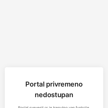
Portal privremeno
nedostupan
Portal svevesti.rs je trenutno van funkcije.