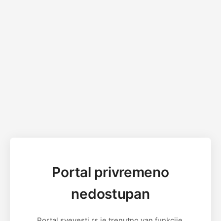
Portal privremeno
nedostupan
Portal svevesti.rs je trenutno van funkcije.