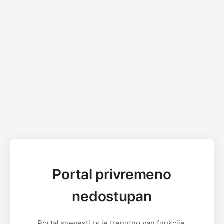
Portal privremeno
nedostupan
Portal svevesti.rs je trenutno van funkcije.