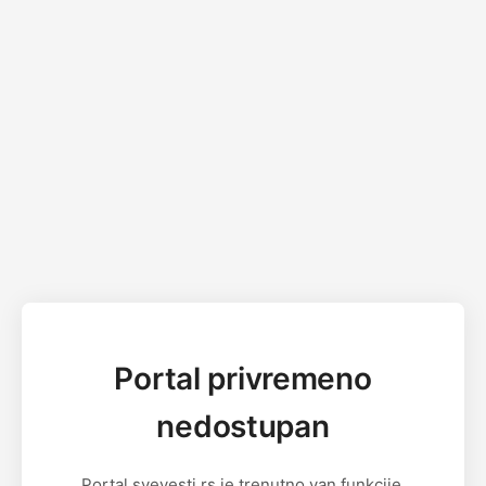
Portal privremeno
nedostupan
Portal svevesti.rs je trenutno van funkcije.