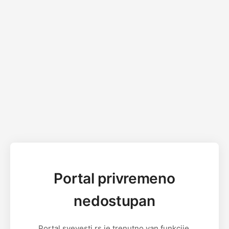
Portal privremeno
nedostupan
Portal svevesti.rs je trenutno van funkcije.