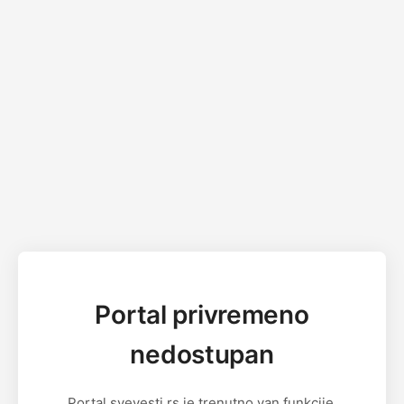
Portal privremeno
nedostupan
Portal svevesti.rs je trenutno van funkcije.