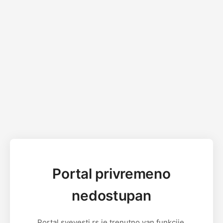
Portal privremeno
nedostupan
Portal svevesti.rs je trenutno van funkcije.