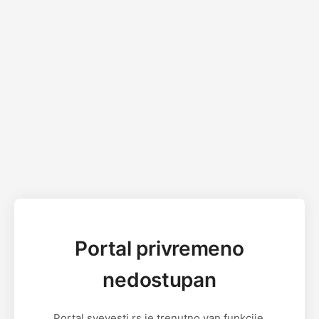
Portal privremeno
nedostupan
Portal svevesti.rs je trenutno van funkcije.