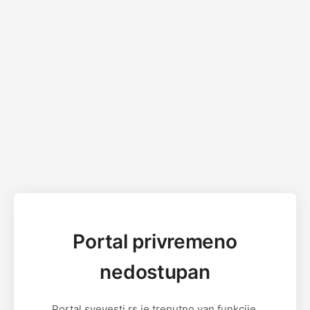
Portal privremeno
nedostupan
Portal svevesti.rs je trenutno van funkcije.