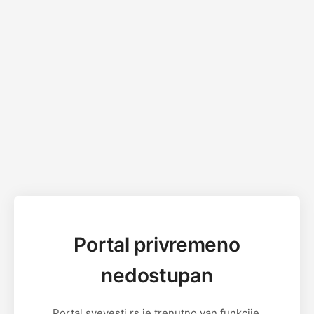
Portal privremeno
nedostupan
Portal svevesti.rs je trenutno van funkcije.